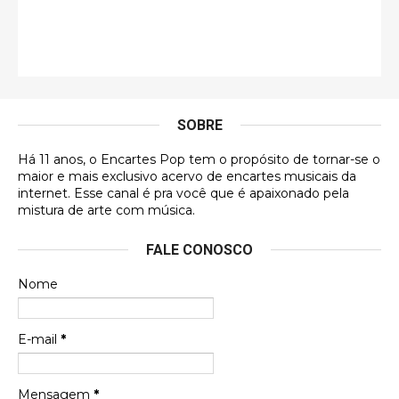
Esse comentário me representa hahahahahha
Francierton
É muito lindo, deu até vontade de adquirir o quanto
antes, hahaha
SOBRE
DVD MIDINHO
Há 11 anos, o Encartes Pop tem o propósito de tornar-se o
DVD MIDINHO
maior e mais exclusivo acervo de encartes musicais da
internet. Esse canal é pra você que é apaixonado pela
Francierton
mistura de arte com música.
Esse é um dos que ainda está em minha lista de
FALE CONOSCO
futuras aquisições, e olhando o encarte aqui, me
apaixonei, achei lindo d …
Nome
Francierton
Espero que tenham sentido minha falta, informo
E-mail
*
que estou de volta para trazer mais contribuições
ao site, já vou adianta …
Mensagem
*