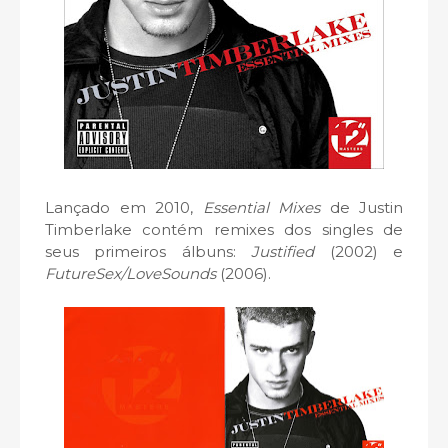
Lançado em 2010,
Essential Mixes
de Justin
Timberlake contém remixes dos singles de
seus primeiros álbuns:
Justified
(2002) e
FutureSex/LoveSounds
(2006).