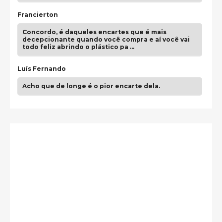
Francierton
Concordo, é daqueles encartes que é mais
decepcionante quando você compra e aí você vai
todo feliz abrindo o plástico pa …
Luís Fernando
Acho que de longe é o pior encarte dela.
Paulo Samuel
Só falta o "Vamos Compartilhar" pra aí sim
fecharmos o CDT❤️❤️❤️
guilhrminoh
Esse é de longe um dos trabalhos mais lindos que
eu já vi em mídia física! A direção de arte estava
insanamente inspirad …
Jonathan