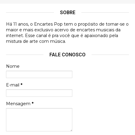
antes, hahaha
SOBRE
DVD MIDINHO
Há 11 anos, o Encartes Pop tem o propósito de tornar-se o
DVD MIDINHO
maior e mais exclusivo acervo de encartes musicais da
internet. Esse canal é pra você que é apaixonado pela
Francierton
mistura de arte com música.
Esse é um dos que ainda está em minha lista de
FALE CONOSCO
futuras aquisições, e olhando o encarte aqui, me
apaixonei, achei lindo d …
Nome
Francierton
Espero que tenham sentido minha falta, informo
E-mail
*
que estou de volta para trazer mais contribuições
ao site, já vou adianta …
Mensagem
*