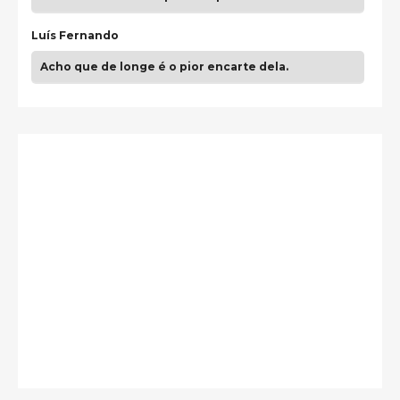
Luís Fernando
Acho que de longe é o pior encarte dela.
Paulo Samuel
Só falta o "Vamos Compartilhar" pra aí sim
fecharmos o CDT❤️❤️❤️
guilhrminoh
Esse é de longe um dos trabalhos mais lindos que
eu já vi em mídia física! A direção de arte estava
insanamente inspirad …
Jonathan
Esse comentário me representa hahahahahha
Francierton
É muito lindo, deu até vontade de adquirir o quanto