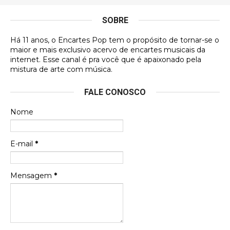
antes, hahaha
SOBRE
DVD MIDINHO
Há 11 anos, o Encartes Pop tem o propósito de tornar-se o
DVD MIDINHO
maior e mais exclusivo acervo de encartes musicais da
internet. Esse canal é pra você que é apaixonado pela
Francierton
mistura de arte com música.
Esse é um dos que ainda está em minha lista de
FALE CONOSCO
futuras aquisições, e olhando o encarte aqui, me
apaixonei, achei lindo d …
Nome
Francierton
Espero que tenham sentido minha falta, informo
E-mail
*
que estou de volta para trazer mais contribuições
ao site, já vou adianta …
Mensagem
*