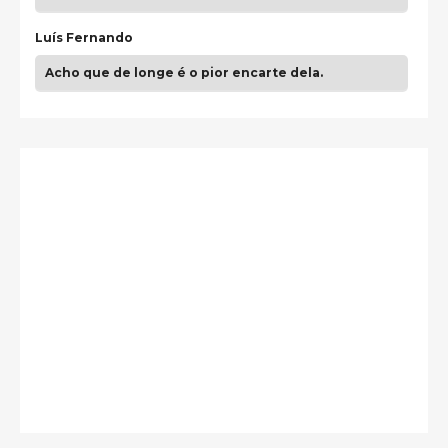
Luís Fernando
Acho que de longe é o pior encarte dela.
Paulo Samuel
Só falta o "Vamos Compartilhar" pra aí sim
fecharmos o CDT❤️❤️❤️
guilhrminoh
Esse é de longe um dos trabalhos mais lindos que
eu já vi em mídia física! A direção de arte estava
insanamente inspirad …
Jonathan
Esse comentário me representa hahahahahha
Francierton
É muito lindo, deu até vontade de adquirir o quanto