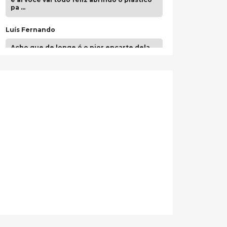
pa …
Luís Fernando
Acho que de longe é o pior encarte dela.
Paulo Samuel
Só falta o "Vamos Compartilhar" pra aí sim
fecharmos o CDT❤️❤️❤️
guilhrminoh
Esse é de longe um dos trabalhos mais
lindos que eu já vi em mídia física! A
direção de arte estava insanamente
inspirad …
Jonathan
Esse comentário me representa
hahahahahha