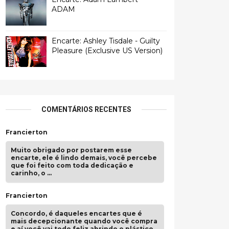
ADAM
Encarte: Ashley Tisdale - Guilty
Pleasure (Exclusive US Version)
COMENTÁRIOS RECENTES
Francierton
Muito obrigado por postarem esse
encarte, ele é lindo demais, você percebe
que foi feito com toda dedicação e
carinho, o …
Francierton
Concordo, é daqueles encartes que é
mais decepcionante quando você compra
e aí você vai todo feliz abrindo o plástico