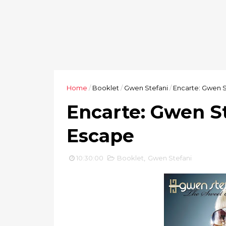
Home
/
Booklet
/
Gwen Stefani
/
Encarte: Gwen S
Encarte: Gwen S
Escape
10:30:00
Booklet
,
Gwen Stefani