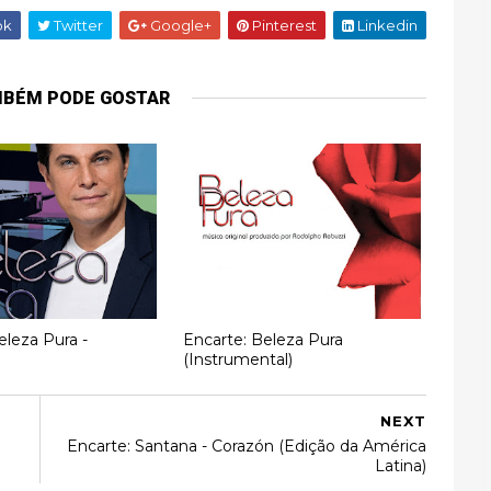
ok
Twitter
Google+
Pinterest
Linkedin
MBÉM PODE GOSTAR
eleza Pura -
Encarte: Beleza Pura
(Instrumental)
NEXT
Encarte: Santana - Corazón (Edição da América
Latina)