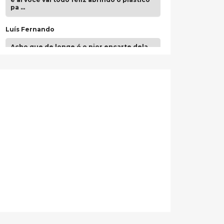
pa …
Luís Fernando
Acho que de longe é o pior encarte dela.
Paulo Samuel
Só falta o "Vamos Compartilhar" pra aí sim
fecharmos o CDT❤️❤️❤️
guilhrminoh
Esse é de longe um dos trabalhos mais
lindos que eu já vi em mídia física! A
direção de arte estava insanamente
inspirad …
Jonathan
Esse comentário me representa
hahahahahha