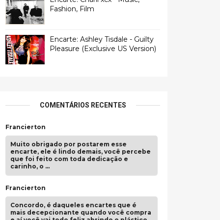
Fashion, Film
Encarte: Ashley Tisdale - Guilty
Pleasure (Exclusive US Version)
COMENTÁRIOS RECENTES
Francierton
Muito obrigado por postarem esse
encarte, ele é lindo demais, você percebe
que foi feito com toda dedicação e
carinho, o …
Francierton
Concordo, é daqueles encartes que é
mais decepcionante quando você compra
e aí você vai todo feliz abrindo o plástico