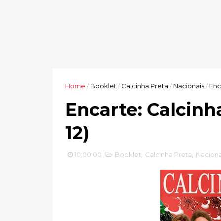
Home
/
Booklet
/
Calcinha Preta
/
Nacionais
/
Enc
Encarte: Calcinha
12)
10:00:00
Booklet
,
Calcinha Preta
,
Naciona