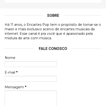
É muito lindo, deu até vontade de adquirir o quanto
antes, hahaha
SOBRE
DVD MIDINHO
Há 11 anos, o Encartes Pop tem o propósito de tornar-se o
DVD MIDINHO
maior e mais exclusivo acervo de encartes musicais da
internet. Esse canal é pra você que é apaixonado pela
Francierton
mistura de arte com música.
Esse é um dos que ainda está em minha lista de
FALE CONOSCO
futuras aquisições, e olhando o encarte aqui, me
apaixonei, achei lindo d …
Nome
Francierton
Espero que tenham sentido minha falta, informo
E-mail
*
que estou de volta para trazer mais contribuições
ao site, já vou adianta …
Mensagem
*