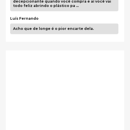
decepcionante quando você compra e aí você vai
todo feliz abrindo o plástico pa …
Luís Fernando
Acho que de longe é o pior encarte dela.
Paulo Samuel
Só falta o "Vamos Compartilhar" pra aí sim
fecharmos o CDT❤️❤️❤️
guilhrminoh
Esse é de longe um dos trabalhos mais lindos que
eu já vi em mídia física! A direção de arte estava
insanamente inspirad …
Jonathan
Esse comentário me representa hahahahahha
Francierton