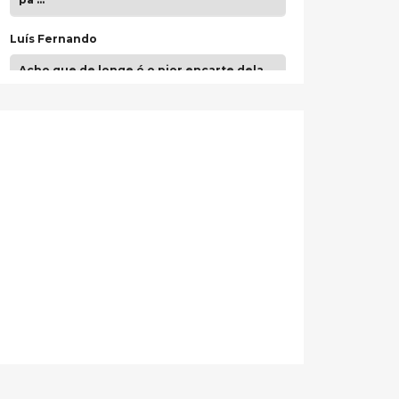
Luís Fernando
Acho que de longe é o pior encarte dela.
Paulo Samuel
Só falta o "Vamos Compartilhar" pra aí sim
fecharmos o CDT❤️❤️❤️
guilhrminoh
Esse é de longe um dos trabalhos mais
lindos que eu já vi em mídia física! A
direção de arte estava insanamente
inspirad …
Jonathan
Esse comentário me representa
hahahahahha
Francierton