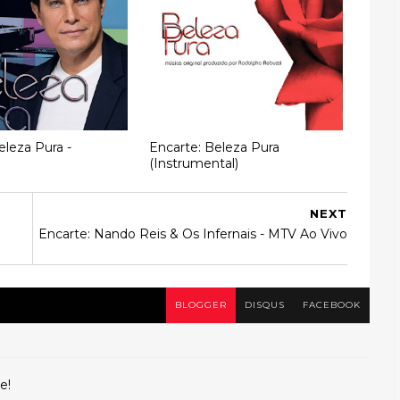
eleza Pura -
Encarte: Beleza Pura
(Instrumental)
NEXT
Encarte: Nando Reis & Os Infernais - MTV Ao Vivo
BLOGGER
DISQUS
FACEBOOK
e!