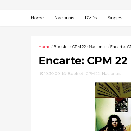
Home
Nacionais
DVDs
Singles
Home
/
Booklet
/
CPM 22
/
Nacionais
/
Encarte: C
Encarte: CPM 22
10:30:00
Booklet
,
CPM 22
,
Nacionais