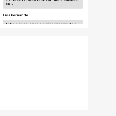
pa …
Luís Fernando
Acho que de longe é o pior encarte dela.
Paulo Samuel
Só falta o "Vamos Compartilhar" pra aí sim
fecharmos o CDT❤️❤️❤️
guilhrminoh
Esse é de longe um dos trabalhos mais
lindos que eu já vi em mídia física! A
direção de arte estava insanamente
inspirad …
Jonathan
Esse comentário me representa
hahahahahha