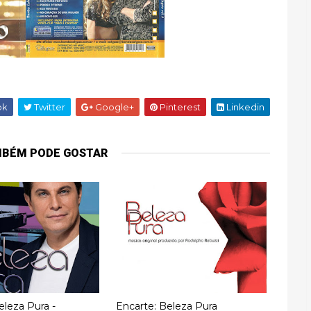
ok
Twitter
Google+
Pinterest
Linkedin
MBÉM PODE GOSTAR
eleza Pura -
Encarte: Beleza Pura