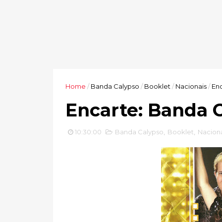
Home
/
Banda Calypso
/
Booklet
/
Nacionais
/
Enc
Encarte: Banda 
10:30:00
Banda Calypso
,
Booklet
,
Naciona