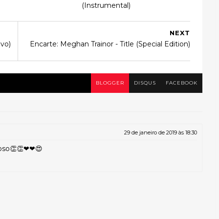
(Instrumental)
NEXT
vo)
Encarte: Meghan Trainor - Title (Special Edition)
BLOGGER
DISQUS
FACEBOOK
29 de janeiro de 2019 às 18:30
ypso👏👏❤❤😍