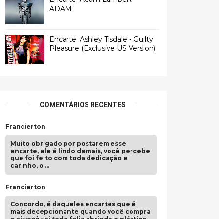
ADAM
Encarte: Ashley Tisdale - Guilty
Pleasure (Exclusive US Version)
COMENTÁRIOS RECENTES
Francierton
Muito obrigado por postarem esse
encarte, ele é lindo demais, você percebe
que foi feito com toda dedicação e
carinho, o …
Francierton
Concordo, é daqueles encartes que é
mais decepcionante quando você compra
e aí você vai todo feliz abrindo o plástico