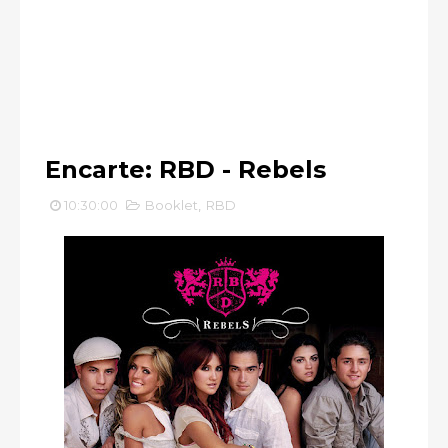
Encarte: RBD - Rebels
10:30:00
Booklet
,
RBD