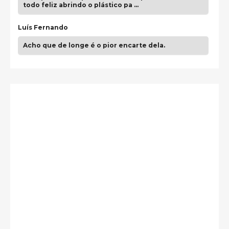
todo feliz abrindo o plástico pa …
Luís Fernando
Acho que de longe é o pior encarte dela.
Paulo Samuel
Só falta o "Vamos Compartilhar" pra aí sim
fecharmos o CDT❤️❤️❤️
guilhrminoh
Esse é de longe um dos trabalhos mais lindos que
eu já vi em mídia física! A direção de arte estava
insanamente inspirad …
Jonathan
Esse comentário me representa hahahahahha
Francierton