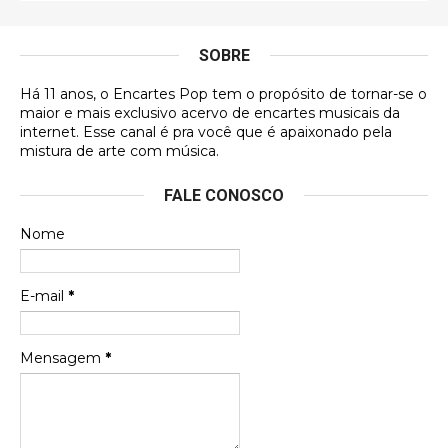
É muito lindo, deu até vontade de adquirir o quanto
antes, hahaha
SOBRE
DVD MIDINHO
Há 11 anos, o Encartes Pop tem o propósito de tornar-se o
DVD MIDINHO
maior e mais exclusivo acervo de encartes musicais da
internet. Esse canal é pra você que é apaixonado pela
Francierton
mistura de arte com música.
Esse é um dos que ainda está em minha lista de
FALE CONOSCO
futuras aquisições, e olhando o encarte aqui, me
apaixonei, achei lindo d …
Nome
Francierton
Espero que tenham sentido minha falta, informo
E-mail
*
que estou de volta para trazer mais contribuições
ao site, já vou adianta …
Mensagem
*