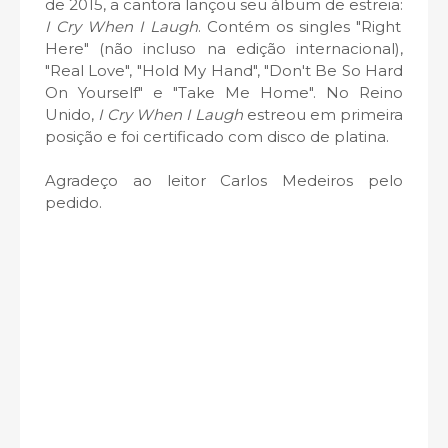
de 2015, a cantora lançou seu álbum de estreia:
I Cry When I Laugh
. Contém os singles
"Right
Here" (não incluso na edição internacional),
"Real Love",
"Hold My Hand",
"Don't Be So Hard
On Yourself" e
"Take Me Home". No Reino
Unido,
I Cry When I Laugh
estreou em primeira
posição e foi certificado com disco de platina.
Agradeço ao leitor Carlos Medeiros pelo
pedido.