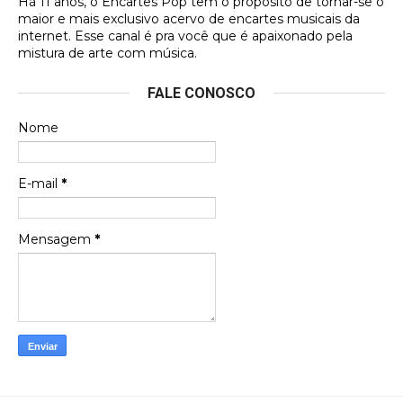
Há 11 anos, o Encartes Pop tem o propósito de tornar-se o
DVD MIDINHO
maior e mais exclusivo acervo de encartes musicais da
internet. Esse canal é pra você que é apaixonado pela
Francierton
mistura de arte com música.
Esse é um dos que ainda está em minha lista de
FALE CONOSCO
futuras aquisições, e olhando o encarte aqui, me
apaixonei, achei lindo d …
Nome
Francierton
Espero que tenham sentido minha falta, informo
E-mail
*
que estou de volta para trazer mais contribuições
ao site, já vou adianta …
Mensagem
*