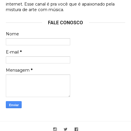
internet. Esse canal é pra você que é apaixonado pela
Francierton
mistura de arte com música.
Esse é um dos que ainda está em minha lista de
FALE CONOSCO
futuras aquisições, e olhando o encarte aqui, me
apaixonei, achei lindo d …
Nome
Francierton
Espero que tenham sentido minha falta, informo
E-mail
*
que estou de volta para trazer mais contribuições
ao site, já vou adianta …
Mensagem
*