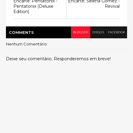
Encarte: Pentatonix -
Encarte: Selena Gomez -
Pentatonix (Deluxe
Revival
Edition)
COMMENT
S
BLOGGER
DISQUS
FACEBOOK
Nenhum Comentário:
Deixe seu comentário. Responderemos em breve!