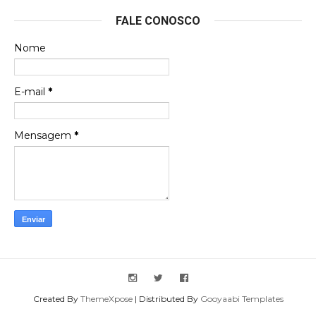
Esse é um dos que ainda está em minha lista de
FALE CONOSCO
futuras aquisições, e olhando o encarte aqui, me
apaixonei, achei lindo d …
Nome
Francierton
Espero que tenham sentido minha falta, informo
E-mail
*
que estou de volta para trazer mais contribuições
ao site, já vou adianta …
Mensagem
*
Created By
ThemeXpose
| Distributed By
Gooyaabi Templates