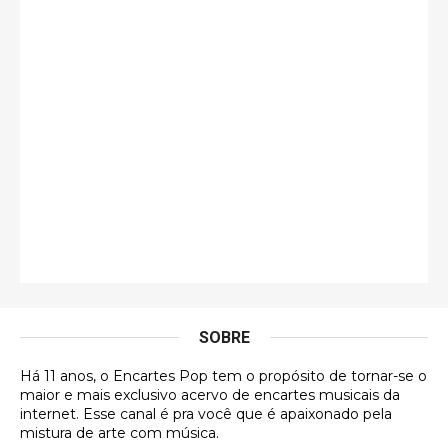
Só falta o "Vamos Compartilhar" pra aí sim
fecharmos o CDT❤️❤️❤️
guilhrminoh
Esse é de longe um dos trabalhos mais lindos que
eu já vi em mídia física! A direção de arte estava
insanamente inspirad …
Jonathan
Esse comentário me representa hahahahahha
Francierton
É muito lindo, deu até vontade de adquirir o quanto
antes, hahaha
SOBRE
DVD MIDINHO
Há 11 anos, o Encartes Pop tem o propósito de tornar-se o
DVD MIDINHO
maior e mais exclusivo acervo de encartes musicais da
internet. Esse canal é pra você que é apaixonado pela
Francierton
mistura de arte com música.