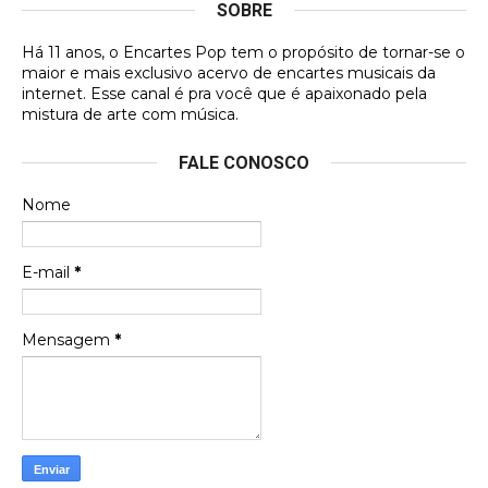
SOBRE
DVD MIDINHO
Há 11 anos, o Encartes Pop tem o propósito de tornar-se o
DVD MIDINHO
maior e mais exclusivo acervo de encartes musicais da
internet. Esse canal é pra você que é apaixonado pela
Francierton
mistura de arte com música.
Esse é um dos que ainda está em minha lista de
FALE CONOSCO
futuras aquisições, e olhando o encarte aqui, me
apaixonei, achei lindo d …
Nome
Francierton
Espero que tenham sentido minha falta, informo
E-mail
*
que estou de volta para trazer mais contribuições
ao site, já vou adianta …
Mensagem
*