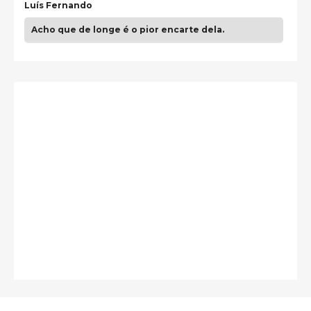
Luís Fernando
Acho que de longe é o pior encarte dela.
Paulo Samuel
Só falta o "Vamos Compartilhar" pra aí sim
fecharmos o CDT❤️❤️❤️
guilhrminoh
Esse é de longe um dos trabalhos mais lindos que
eu já vi em mídia física! A direção de arte estava
insanamente inspirad …
Jonathan
Esse comentário me representa hahahahahha
Francierton
É muito lindo, deu até vontade de adquirir o quanto
antes, hahaha