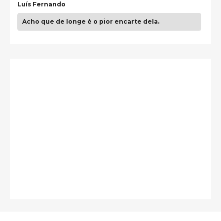
Luís Fernando
Acho que de longe é o pior encarte dela.
Paulo Samuel
Só falta o "Vamos Compartilhar" pra aí sim
fecharmos o CDT❤️❤️❤️
guilhrminoh
Esse é de longe um dos trabalhos mais lindos que
eu já vi em mídia física! A direção de arte estava
insanamente inspirad …
Jonathan
Esse comentário me representa hahahahahha
Francierton
É muito lindo, deu até vontade de adquirir o quanto
antes, hahaha