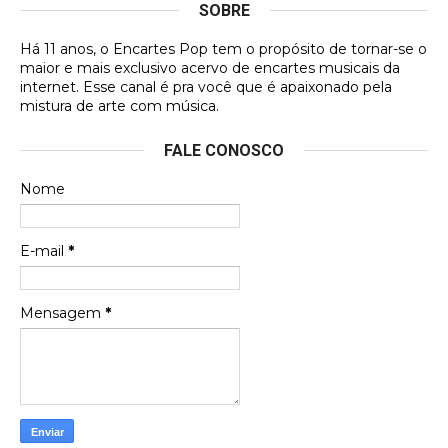
SOBRE
DVD MIDINHO
Há 11 anos, o Encartes Pop tem o propósito de tornar-se o
DVD MIDINHO
maior e mais exclusivo acervo de encartes musicais da
internet. Esse canal é pra você que é apaixonado pela
Francierton
mistura de arte com música.
Esse é um dos que ainda está em minha lista de
FALE CONOSCO
futuras aquisições, e olhando o encarte aqui, me
apaixonei, achei lindo d …
Nome
Francierton
Espero que tenham sentido minha falta, informo
E-mail
*
que estou de volta para trazer mais contribuições
ao site, já vou adianta …
Mensagem
*