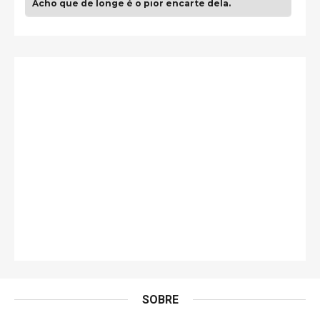
Acho que de longe é o pior encarte dela.
Paulo Samuel
Só falta o "Vamos Compartilhar" pra aí sim
fecharmos o CDT❤️❤️❤️
guilhrminoh
Esse é de longe um dos trabalhos mais lindos que
eu já vi em mídia física! A direção de arte estava
insanamente inspirad …
Jonathan
Esse comentário me representa hahahahahha
Francierton
É muito lindo, deu até vontade de adquirir o quanto
antes, hahaha
SOBRE
DVD MIDINHO