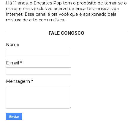
Há 11 anos, o Encartes Pop tem o propósito de tornar-se o
DVD MIDINHO
maior e mais exclusivo acervo de encartes musicais da
internet. Esse canal é pra você que é apaixonado pela
Francierton
mistura de arte com música.
Esse é um dos que ainda está em minha lista de
FALE CONOSCO
futuras aquisições, e olhando o encarte aqui, me
apaixonei, achei lindo d …
Nome
Francierton
Espero que tenham sentido minha falta, informo
E-mail
*
que estou de volta para trazer mais contribuições
ao site, já vou adianta …
Mensagem
*