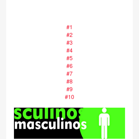
#1
#2
#3
#4
#5
#6
#7
#8
#9
#10