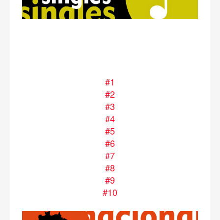
#1
#2
#3
#4
#5
#6
#7
#8
#9
#10