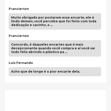
Francierton
Muito obrigado por postarem esse encarte, ele é
lindo demais, você percebe que foi feito com toda
dedicação e carinho, o …
Francierton
Concordo, é daqueles encartes que é mais
decepcionante quando você compra e aí você vai
todo feliz abrindo o plástico pa …
Luís Fernando
Acho que de longe é o pior encarte dela.
Paulo Samuel
Só falta o "Vamos Compartilhar" pra aí sim
fecharmos o CDT❤️❤️❤️
guilhrminoh