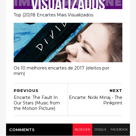
Top (20)18 Encartes Mais Visualizados
Os 10 melhores encartes de 2017 (eleitos por
mim)
PREVIOUS
NEXT
Encarte: The Fault In
Encarte: Nicki Minaj - The
Our Stars (Music from
Pinkprint
the Motion Picture)
COMMENT
S
BLOGGER
DISQUS
FACEBOOK