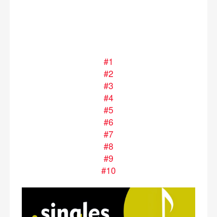
#1
#2
#3
#4
#5
#6
#7
#8
#9
#10