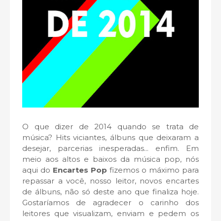
O que dizer de 2014 quando se trata de
música? Hits viciantes, álbuns que deixaram a
desejar, parcerias inesperadas... enfim. Em
meio aos altos e baixos da música pop, nós
aqui do
Encartes Pop
fizemos o máximo para
repassar a você, nosso leitor, novos encartes
de álbuns, não só deste ano que finaliza hoje.
Gostaríamos de agradecer o carinho dos
leitores que visualizam, enviam e pedem os