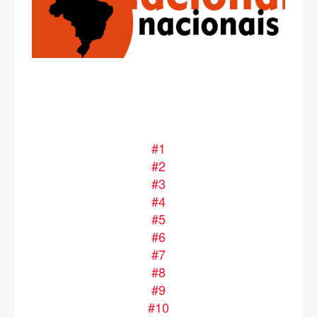
#1
#2
#3
#4
#5
#6
#7
#8
#9
#10