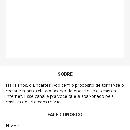
Esse é de longe um dos trabalhos mais lindos que
eu já vi em mídia física! A direção de arte estava
insanamente inspirad …
Jonathan
Esse comentário me representa hahahahahha
Francierton
É muito lindo, deu até vontade de adquirir o quanto
antes, hahaha
SOBRE
DVD MIDINHO
Há 11 anos, o Encartes Pop tem o propósito de tornar-se o
DVD MIDINHO
maior e mais exclusivo acervo de encartes musicais da
internet. Esse canal é pra você que é apaixonado pela
Francierton
mistura de arte com música.
Esse é um dos que ainda está em minha lista de
FALE CONOSCO
futuras aquisições, e olhando o encarte aqui, me
apaixonei, achei lindo d …
Nome