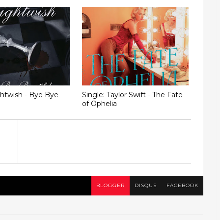
ghtwish - Bye Bye
Single: Taylor Swift - The Fate
of Ophelia
i
BLOGGER
DISQUS
FACEBOOK