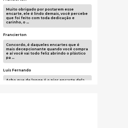
Muito obrigado por postarem esse
encarte, ele é lindo demais, você percebe
que foi feito com toda dedicação e
carinho, o …
Francierton
Concordo, é daqueles encartes que é
mais decepcionante quando você compra
e aí você vai todo feliz abrindo o plástico
pa …
Luís Fernando
Acho que de longe é o pior encarte dela.
Paulo Samuel
Só falta o "Vamos Compartilhar" pra aí sim
fecharmos o CDT❤️❤️❤️
guilhrminoh