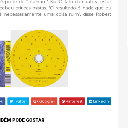
érprete de "Titanium", Sia. O fato da cantora estar
beu críticas mistas. "O resultado é nada que eu
é necessariamente uma coisa ruim", disse Robert
ok
Twitter
Google+
Pinterest
Linkedin
MBÉM PODE GOSTAR