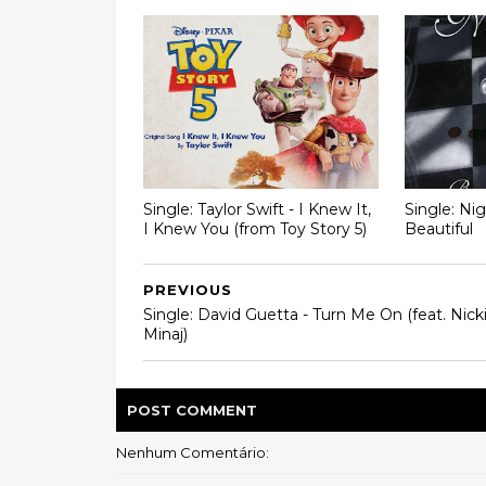
Single: Taylor Swift - I Knew It,
Single: Ni
I Knew You (from Toy Story 5)
Beautiful
PREVIOUS
Single: David Guetta - Turn Me On (feat. Nick
Minaj)
POST
COMMENT
Nenhum Comentário: