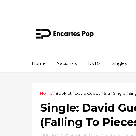
Home
Nacionais
DVDs
Singles
Home
/
Booklet
/
David Guetta
/
Sia
/
Single
/
Sing
Single: David Gu
(Falling To Pieces
10:30:00
Booklet
,
David Guetta
,
Sia
,
Sing