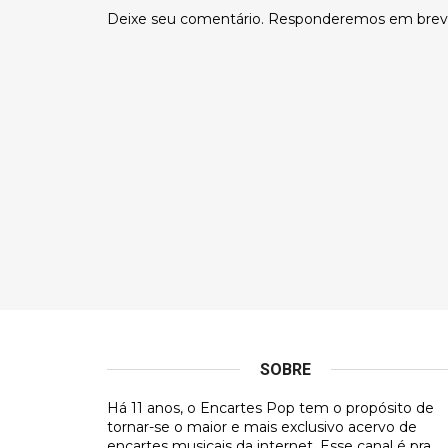
Deixe seu comentário. Responderemos em brev
SOBRE
Há 11 anos, o Encartes Pop tem o propósito de
tornar-se o maior e mais exclusivo acervo de
encartes musicais da internet. Esse canal é pra