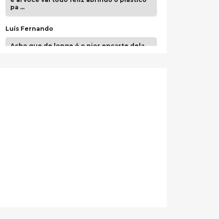
pa …
Luís Fernando
Acho que de longe é o pior encarte dela.
Paulo Samuel
Só falta o "Vamos Compartilhar" pra aí sim
fecharmos o CDT❤️❤️❤️
guilhrminoh
Esse é de longe um dos trabalhos mais
lindos que eu já vi em mídia física! A
direção de arte estava insanamente
inspirad …
Jonathan
Esse comentário me representa
hahahahahha