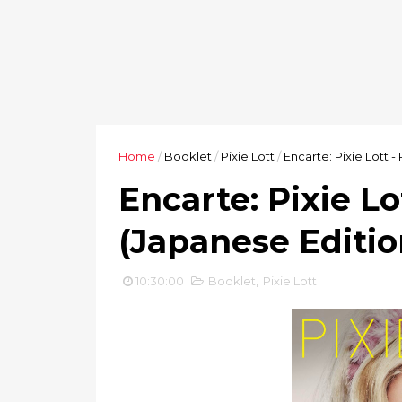
Home
/
Booklet
/
Pixie Lott
/
Encarte: Pixie Lott -
Encarte: Pixie Lot
(Japanese Editio
10:30:00
Booklet
,
Pixie Lott