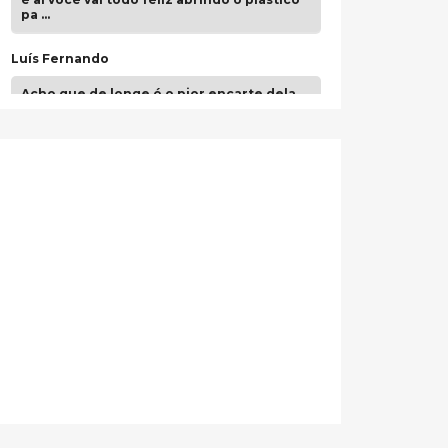
pa …
Luís Fernando
Acho que de longe é o pior encarte dela.
Paulo Samuel
Só falta o "Vamos Compartilhar" pra aí sim
fecharmos o CDT❤️❤️❤️
guilhrminoh
Esse é de longe um dos trabalhos mais
lindos que eu já vi em mídia física! A
direção de arte estava insanamente
inspirad …
Jonathan
Esse comentário me representa
hahahahahha