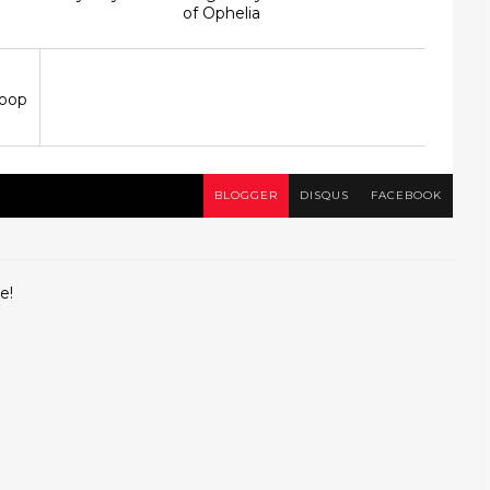
of Ophelia
noop
BLOGGER
DISQUS
FACEBOOK
e!