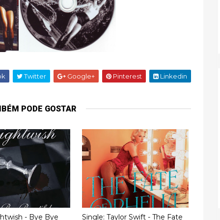
ok
Twitter
Google+
Pinterest
Linkedin
MBÉM PODE GOSTAR
ghtwish - Bye Bye
Single: Taylor Swift - The Fate