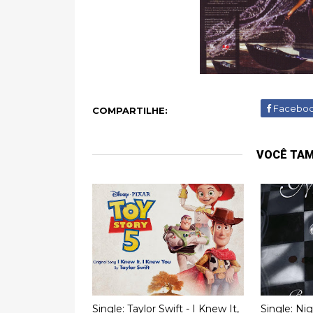
Facebo
COMPARTILHE:
VOCÊ TA
Single: Taylor Swift - I Knew It,
Single: Ni