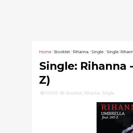
Home
/
Booklet
/
Rihanna
/
Single
/
Single: Rihann
Single: Rihanna -
Z)
11:10:00
Booklet
,
Rihanna
,
Single