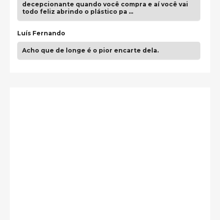
decepcionante quando você compra e aí você vai
todo feliz abrindo o plástico pa …
Luís Fernando
Acho que de longe é o pior encarte dela.
Paulo Samuel
Só falta o "Vamos Compartilhar" pra aí sim
fecharmos o CDT❤️❤️❤️
guilhrminoh
Esse é de longe um dos trabalhos mais lindos que
eu já vi em mídia física! A direção de arte estava
insanamente inspirad …
Jonathan
Esse comentário me representa hahahahahha
Francierton