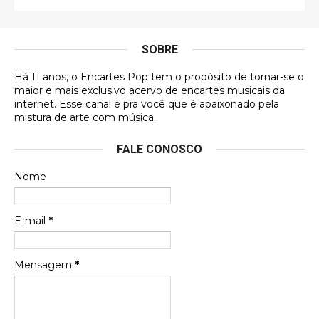
É muito lindo, deu até vontade de adquirir o quanto
antes, hahaha
SOBRE
DVD MIDINHO
Há 11 anos, o Encartes Pop tem o propósito de tornar-se o
DVD MIDINHO
maior e mais exclusivo acervo de encartes musicais da
internet. Esse canal é pra você que é apaixonado pela
Francierton
mistura de arte com música.
Esse é um dos que ainda está em minha lista de
FALE CONOSCO
futuras aquisições, e olhando o encarte aqui, me
apaixonei, achei lindo d …
Nome
Francierton
Espero que tenham sentido minha falta, informo
E-mail
*
que estou de volta para trazer mais contribuições
ao site, já vou adianta …
Mensagem
*