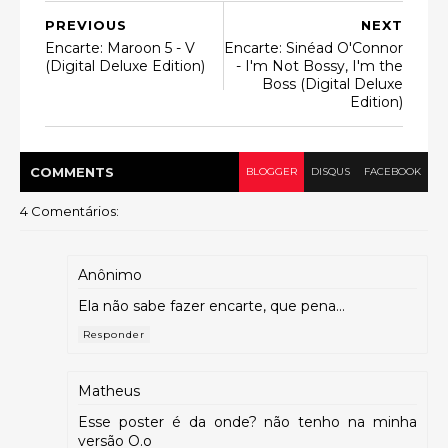
PREVIOUS
NEXT
Encarte: Maroon 5 - V
Encarte: Sinéad O'Connor
(Digital Deluxe Edition)
- I'm Not Bossy, I'm the
Boss (Digital Deluxe
Edition)
COMMENT
S
BLOGGER
DISQUS
FACEBOOK
4 Comentários:
Anônimo
Ela não sabe fazer encarte, que pena...
Responder
Matheus
Esse poster é da onde? não tenho na minha
versão O.o