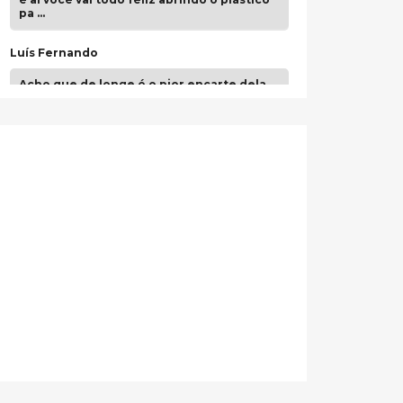
pa …
Luís Fernando
Acho que de longe é o pior encarte dela.
Paulo Samuel
Só falta o "Vamos Compartilhar" pra aí sim
fecharmos o CDT❤️❤️❤️
guilhrminoh
Esse é de longe um dos trabalhos mais
lindos que eu já vi em mídia física! A
direção de arte estava insanamente
inspirad …
Jonathan
Esse comentário me representa
hahahahahha