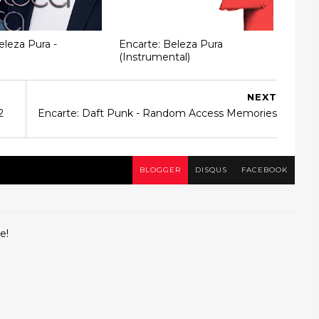
eleza Pura -
Encarte: Beleza Pura
(Instrumental)
NEXT
2
Encarte: Daft Punk - Random Access Memories
BLOGGER
DISQUS
FACEBOOK
e!