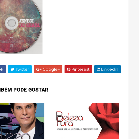
ok
Twitter
Google+
Pinterest
Linkedin
MBÉM PODE GOSTAR