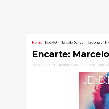
Home
/
Booklet
/
Marcelo Jeneci
/
Nacionais
/
En
Encarte: Marcelo
10:30:00
Booklet
,
Marcelo Jeneci
,
Nacion