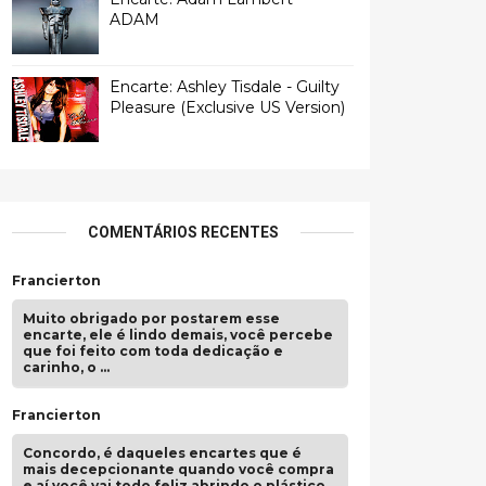
ADAM
Encarte: Ashley Tisdale - Guilty
Pleasure (Exclusive US Version)
COMENTÁRIOS RECENTES
Francierton
Muito obrigado por postarem esse
encarte, ele é lindo demais, você percebe
que foi feito com toda dedicação e
carinho, o …
Francierton
Concordo, é daqueles encartes que é
mais decepcionante quando você compra
e aí você vai todo feliz abrindo o plástico