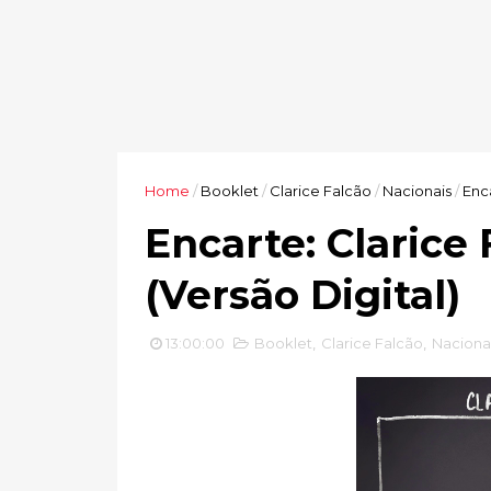
Home
/
Booklet
/
Clarice Falcão
/
Nacionais
/
Enc
Encarte: Clarice
(Versão Digital)
13:00:00
Booklet
,
Clarice Falcão
,
Naciona