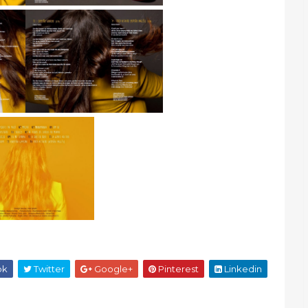
ok
Twitter
Google+
Pinterest
Linkedin