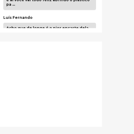
pa …
Luís Fernando
Acho que de longe é o pior encarte dela.
Paulo Samuel
Só falta o "Vamos Compartilhar" pra aí sim
fecharmos o CDT❤️❤️❤️
guilhrminoh
Esse é de longe um dos trabalhos mais
lindos que eu já vi em mídia física! A
direção de arte estava insanamente
inspirad …
Jonathan
Esse comentário me representa
hahahahahha