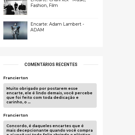
Fashion, Film
Encarte: Adam Lambert -
ADAM
COMENTÁRIOS RECENTES
Francierton
Muito obrigado por postarem esse
encarte, ele é lindo demais, você percebe
que foi feito com toda dedicação e
carinho, o …
Francierton
Concordo, é daqueles encartes que é
mais decepcionante quando você compra
e aí você vai todo feliz abrindo o plástico