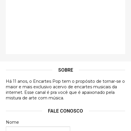
Esse é de longe um dos trabalhos mais lindos que
eu já vi em mídia física! A direção de arte estava
insanamente inspirad …
Jonathan
Esse comentário me representa hahahahahha
Francierton
É muito lindo, deu até vontade de adquirir o quanto
antes, hahaha
SOBRE
DVD MIDINHO
Há 11 anos, o Encartes Pop tem o propósito de tornar-se o
DVD MIDINHO
maior e mais exclusivo acervo de encartes musicais da
internet. Esse canal é pra você que é apaixonado pela
Francierton
mistura de arte com música.
Esse é um dos que ainda está em minha lista de
FALE CONOSCO
futuras aquisições, e olhando o encarte aqui, me
apaixonei, achei lindo d …
Nome
Francierton