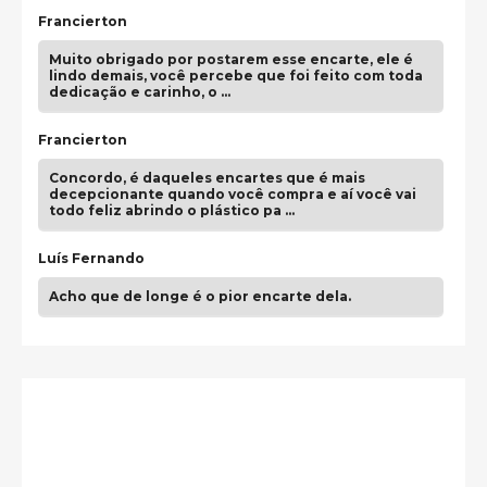
Francierton
Muito obrigado por postarem esse encarte, ele é
lindo demais, você percebe que foi feito com toda
dedicação e carinho, o …
Francierton
Concordo, é daqueles encartes que é mais
decepcionante quando você compra e aí você vai
todo feliz abrindo o plástico pa …
Luís Fernando
Acho que de longe é o pior encarte dela.
Paulo Samuel
Só falta o "Vamos Compartilhar" pra aí sim
fecharmos o CDT❤️❤️❤️
guilhrminoh