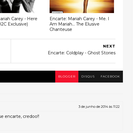
ariah Carey - Here
Encarte: Mariah Carey - Me. I
(D2C Exclusive)
Am Mariah... The Elusive
Chanteuse
NEXT
Encarte: Coldplay - Ghost Stories
BLOGGER
DISQUS
FACEBOOK
3 de junho de 2014 às 11:22
 encarte, credoo!!