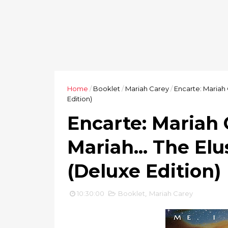
Home
/
Booklet
/
Mariah Carey
/
Encarte: Mariah 
Edition)
Encarte: Mariah 
Mariah... The El
(Deluxe Edition)
10:30:00
Booklet
,
Mariah Carey