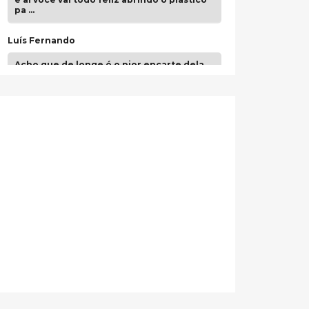
pa …
Luís Fernando
Acho que de longe é o pior encarte dela.
Paulo Samuel
Só falta o "Vamos Compartilhar" pra aí sim
fecharmos o CDT❤️❤️❤️
guilhrminoh
Esse é de longe um dos trabalhos mais
lindos que eu já vi em mídia física! A
direção de arte estava insanamente
inspirad …
Jonathan
Esse comentário me representa
hahahahahha