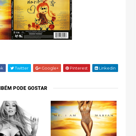
ok
Twitter
Google+
Pinterest
Linkedin
MBÉM PODE GOSTAR