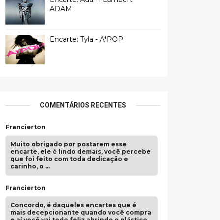
ADAM
Encarte: Tyla - A*POP
COMENTÁRIOS RECENTES
Francierton
Muito obrigado por postarem esse
encarte, ele é lindo demais, você percebe
que foi feito com toda dedicação e
carinho, o …
Francierton
Concordo, é daqueles encartes que é
mais decepcionante quando você compra
e aí você vai todo feliz abrindo o plástico