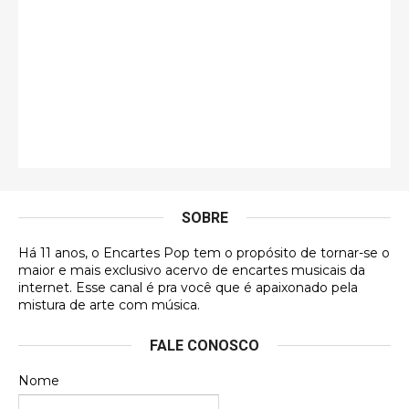
Esse é de longe um dos trabalhos mais lindos que
eu já vi em mídia física! A direção de arte estava
insanamente inspirad …
Jonathan
Esse comentário me representa hahahahahha
Francierton
É muito lindo, deu até vontade de adquirir o quanto
antes, hahaha
SOBRE
DVD MIDINHO
Há 11 anos, o Encartes Pop tem o propósito de tornar-se o
DVD MIDINHO
maior e mais exclusivo acervo de encartes musicais da
internet. Esse canal é pra você que é apaixonado pela
Francierton
mistura de arte com música.
Esse é um dos que ainda está em minha lista de
FALE CONOSCO
futuras aquisições, e olhando o encarte aqui, me
apaixonei, achei lindo d …
Nome
Francierton