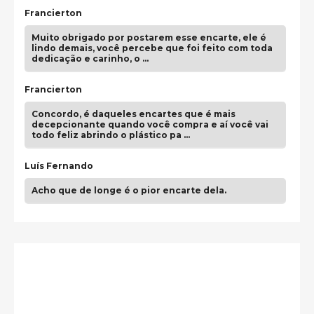
Francierton
Muito obrigado por postarem esse encarte, ele é
lindo demais, você percebe que foi feito com toda
dedicação e carinho, o …
Francierton
Concordo, é daqueles encartes que é mais
decepcionante quando você compra e aí você vai
todo feliz abrindo o plástico pa …
Luís Fernando
Acho que de longe é o pior encarte dela.
Paulo Samuel
Só falta o "Vamos Compartilhar" pra aí sim
fecharmos o CDT❤️❤️❤️
guilhrminoh