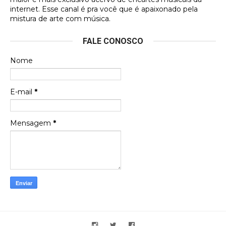
internet. Esse canal é pra você que é apaixonado pela
Francierton
mistura de arte com música.
Esse é um dos que ainda está em minha lista de
FALE CONOSCO
futuras aquisições, e olhando o encarte aqui, me
apaixonei, achei lindo d …
Nome
Francierton
Espero que tenham sentido minha falta, informo
E-mail
*
que estou de volta para trazer mais contribuições
ao site, já vou adianta …
Mensagem
*