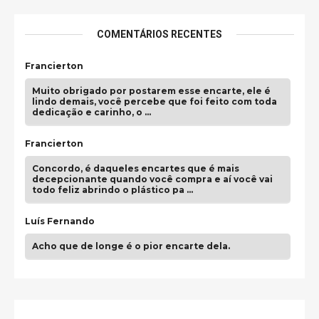
COMENTÁRIOS RECENTES
Francierton
Muito obrigado por postarem esse encarte, ele é
lindo demais, você percebe que foi feito com toda
dedicação e carinho, o …
Francierton
Concordo, é daqueles encartes que é mais
decepcionante quando você compra e aí você vai
todo feliz abrindo o plástico pa …
Luís Fernando
Acho que de longe é o pior encarte dela.
Paulo Samuel
Só falta o "Vamos Compartilhar" pra aí sim
fecharmos o CDT❤️❤️❤️