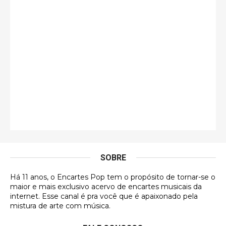
guilhrminoh
Esse é de longe um dos trabalhos mais lindos que
eu já vi em mídia física! A direção de arte estava
insanamente inspirad …
Jonathan
Esse comentário me representa hahahahahha
Francierton
É muito lindo, deu até vontade de adquirir o quanto
antes, hahaha
SOBRE
DVD MIDINHO
Há 11 anos, o Encartes Pop tem o propósito de tornar-se o
DVD MIDINHO
maior e mais exclusivo acervo de encartes musicais da
internet. Esse canal é pra você que é apaixonado pela
Francierton
mistura de arte com música.
Esse é um dos que ainda está em minha lista de