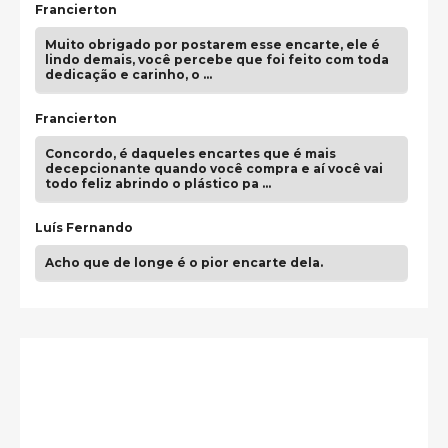
Francierton
Muito obrigado por postarem esse encarte, ele é
lindo demais, você percebe que foi feito com toda
dedicação e carinho, o …
Francierton
Concordo, é daqueles encartes que é mais
decepcionante quando você compra e aí você vai
todo feliz abrindo o plástico pa …
Luís Fernando
Acho que de longe é o pior encarte dela.
Paulo Samuel
Só falta o "Vamos Compartilhar" pra aí sim
fecharmos o CDT❤️❤️❤️
guilhrminoh
Esse é de longe um dos trabalhos mais lindos que