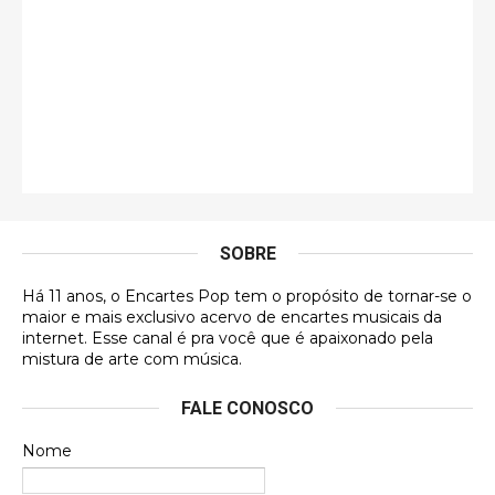
eu já vi em mídia física! A direção de arte estava
insanamente inspirad …
Jonathan
Esse comentário me representa hahahahahha
Francierton
É muito lindo, deu até vontade de adquirir o quanto
antes, hahaha
SOBRE
DVD MIDINHO
Há 11 anos, o Encartes Pop tem o propósito de tornar-se o
DVD MIDINHO
maior e mais exclusivo acervo de encartes musicais da
internet. Esse canal é pra você que é apaixonado pela
Francierton
mistura de arte com música.
Esse é um dos que ainda está em minha lista de
FALE CONOSCO
futuras aquisições, e olhando o encarte aqui, me
apaixonei, achei lindo d …
Nome
Francierton