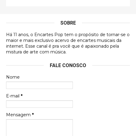
É muito lindo, deu até vontade de adquirir o quanto
antes, hahaha
SOBRE
DVD MIDINHO
Há 11 anos, o Encartes Pop tem o propósito de tornar-se o
DVD MIDINHO
maior e mais exclusivo acervo de encartes musicais da
internet. Esse canal é pra você que é apaixonado pela
Francierton
mistura de arte com música.
Esse é um dos que ainda está em minha lista de
FALE CONOSCO
futuras aquisições, e olhando o encarte aqui, me
apaixonei, achei lindo d …
Nome
Francierton
Espero que tenham sentido minha falta, informo
E-mail
*
que estou de volta para trazer mais contribuições
ao site, já vou adianta …
Mensagem
*