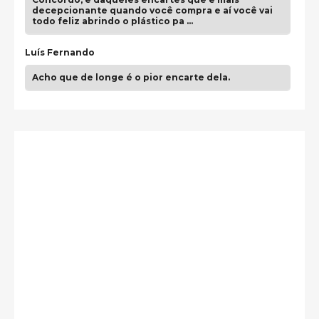
decepcionante quando você compra e aí você vai
todo feliz abrindo o plástico pa …
Luís Fernando
Acho que de longe é o pior encarte dela.
Paulo Samuel
Só falta o "Vamos Compartilhar" pra aí sim
fecharmos o CDT❤️❤️❤️
guilhrminoh
Esse é de longe um dos trabalhos mais lindos que
eu já vi em mídia física! A direção de arte estava
insanamente inspirad …
Jonathan
Esse comentário me representa hahahahahha
Francierton