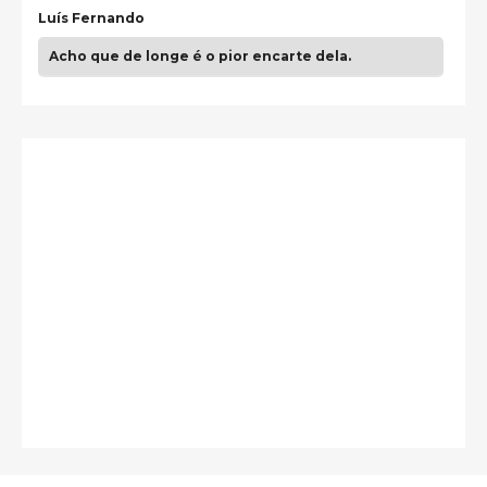
Luís Fernando
Acho que de longe é o pior encarte dela.
Paulo Samuel
Só falta o "Vamos Compartilhar" pra aí sim
fecharmos o CDT❤️❤️❤️
guilhrminoh
Esse é de longe um dos trabalhos mais lindos que
eu já vi em mídia física! A direção de arte estava
insanamente inspirad …
Jonathan
Esse comentário me representa hahahahahha
Francierton
É muito lindo, deu até vontade de adquirir o quanto
antes, hahaha