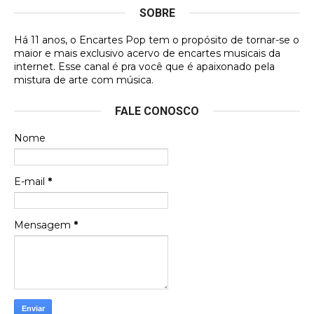
SOBRE
DVD MIDINHO
Há 11 anos, o Encartes Pop tem o propósito de tornar-se o
DVD MIDINHO
maior e mais exclusivo acervo de encartes musicais da
internet. Esse canal é pra você que é apaixonado pela
Francierton
mistura de arte com música.
Esse é um dos que ainda está em minha lista de
FALE CONOSCO
futuras aquisições, e olhando o encarte aqui, me
apaixonei, achei lindo d …
Nome
Francierton
Espero que tenham sentido minha falta, informo
E-mail
*
que estou de volta para trazer mais contribuições
ao site, já vou adianta …
Mensagem
*