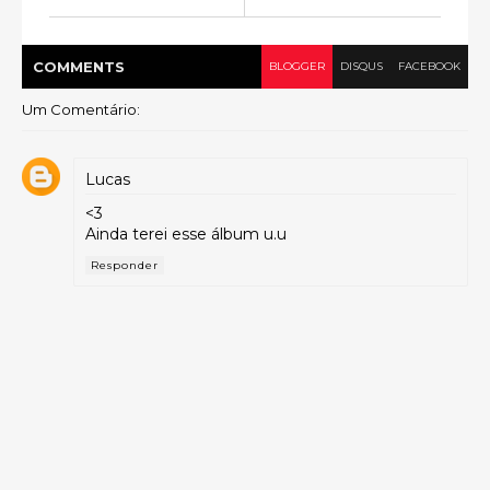
COMMENT
S
BLOGGER
DISQUS
FACEBOOK
Um Comentário:
Lucas
<3
Ainda terei esse álbum u.u
Responder