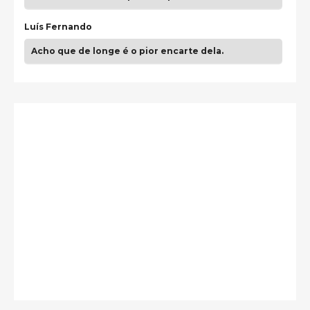
Luís Fernando
Acho que de longe é o pior encarte dela.
Paulo Samuel
Só falta o "Vamos Compartilhar" pra aí sim
fecharmos o CDT❤️❤️❤️
guilhrminoh
Esse é de longe um dos trabalhos mais lindos que
eu já vi em mídia física! A direção de arte estava
insanamente inspirad …
Jonathan
Esse comentário me representa hahahahahha
Francierton
É muito lindo, deu até vontade de adquirir o quanto