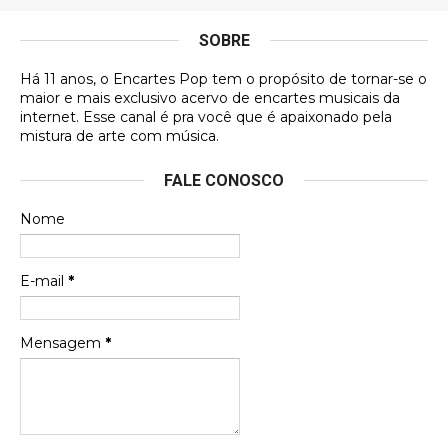
antes, hahaha
SOBRE
DVD MIDINHO
Há 11 anos, o Encartes Pop tem o propósito de tornar-se o
DVD MIDINHO
maior e mais exclusivo acervo de encartes musicais da
internet. Esse canal é pra você que é apaixonado pela
Francierton
mistura de arte com música.
Esse é um dos que ainda está em minha lista de
FALE CONOSCO
futuras aquisições, e olhando o encarte aqui, me
apaixonei, achei lindo d …
Nome
Francierton
Espero que tenham sentido minha falta, informo
E-mail
*
que estou de volta para trazer mais contribuições
ao site, já vou adianta …
Mensagem
*