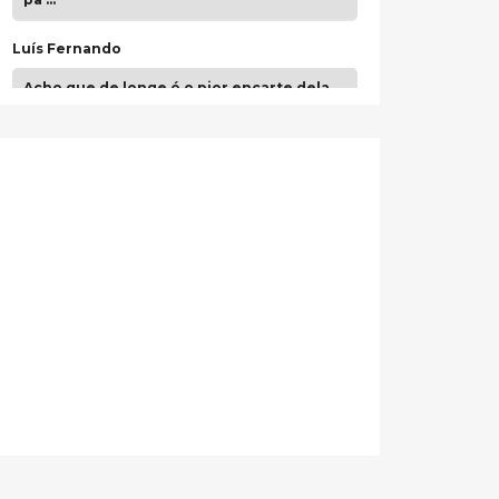
Luís Fernando
Acho que de longe é o pior encarte dela.
Paulo Samuel
Só falta o "Vamos Compartilhar" pra aí sim
fecharmos o CDT❤️❤️❤️
guilhrminoh
Esse é de longe um dos trabalhos mais
lindos que eu já vi em mídia física! A
direção de arte estava insanamente
inspirad …
Jonathan
Esse comentário me representa
hahahahahha
Francierton