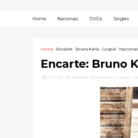
Home
Nacionais
DVDs
Singles
Home
/
Booklet
/
Bruna Karla
/
Gospel
/
Nacionai
Encarte: Bruno K
10:30:00
Booklet
,
Bruna Karla
,
Gospel
,
Na