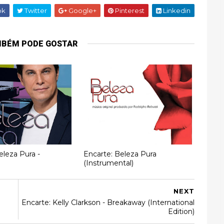
ok
Twitter
Google+
Pinterest
Linkedin
MBÉM PODE GOSTAR
eleza Pura -
Encarte: Beleza Pura
(Instrumental)
NEXT
Encarte: Kelly Clarkson - Breakaway (International
Edition)