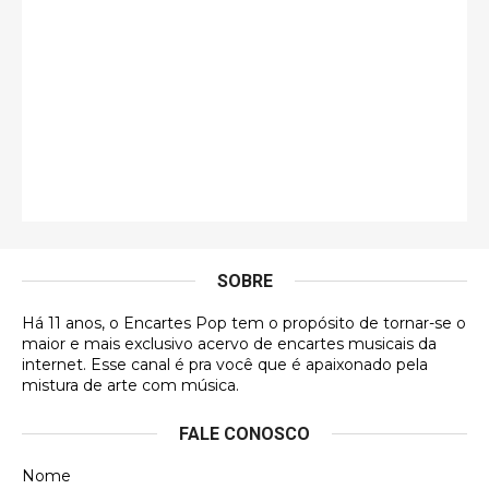
Esse é de longe um dos trabalhos mais lindos que
eu já vi em mídia física! A direção de arte estava
insanamente inspirad …
Jonathan
Esse comentário me representa hahahahahha
Francierton
É muito lindo, deu até vontade de adquirir o quanto
antes, hahaha
SOBRE
DVD MIDINHO
Há 11 anos, o Encartes Pop tem o propósito de tornar-se o
DVD MIDINHO
maior e mais exclusivo acervo de encartes musicais da
internet. Esse canal é pra você que é apaixonado pela
Francierton
mistura de arte com música.
Esse é um dos que ainda está em minha lista de
FALE CONOSCO
futuras aquisições, e olhando o encarte aqui, me
apaixonei, achei lindo d …
Nome