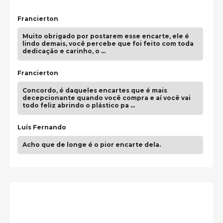
Francierton
Muito obrigado por postarem esse encarte, ele é
lindo demais, você percebe que foi feito com toda
dedicação e carinho, o …
Francierton
Concordo, é daqueles encartes que é mais
decepcionante quando você compra e aí você vai
todo feliz abrindo o plástico pa …
Luís Fernando
Acho que de longe é o pior encarte dela.
Paulo Samuel
Só falta o "Vamos Compartilhar" pra aí sim
fecharmos o CDT❤️❤️❤️
guilhrminoh