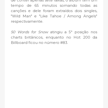
de conter apenas sete faixas, o álbum tem um
tempo de 65 minutos somando todas as
canções e dele foram extraídos dois singles,
"Wild Man" e "Like Tahoe / Among Angels"
respectivamente.
50 Words for Snow
atingiu a 5ª posição nos
charts britânicos, enquanto no Hot 200 da
Billboard ficou no número #83.