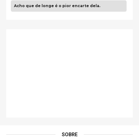
Acho que de longe é o pior encarte dela.
Paulo Samuel
Só falta o "Vamos Compartilhar" pra aí sim
fecharmos o CDT❤️❤️❤️
guilhrminoh
Esse é de longe um dos trabalhos mais lindos que
eu já vi em mídia física! A direção de arte estava
insanamente inspirad …
Jonathan
Esse comentário me representa hahahahahha
Francierton
É muito lindo, deu até vontade de adquirir o quanto
antes, hahaha
SOBRE
DVD MIDINHO