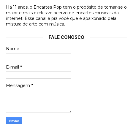
Há 11 anos, o Encartes Pop tem o propósito de tornar-se o
DVD MIDINHO
maior e mais exclusivo acervo de encartes musicais da
internet. Esse canal é pra você que é apaixonado pela
Francierton
mistura de arte com música.
Esse é um dos que ainda está em minha lista de
FALE CONOSCO
futuras aquisições, e olhando o encarte aqui, me
apaixonei, achei lindo d …
Nome
Francierton
Espero que tenham sentido minha falta, informo
E-mail
*
que estou de volta para trazer mais contribuições
ao site, já vou adianta …
Mensagem
*