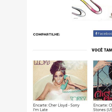
Facebo
COMPARTILHE:
VOCÊ TA
Encarte: Cher Lloyd - Sorry
Encarte: C
I'm Late
Stones (US