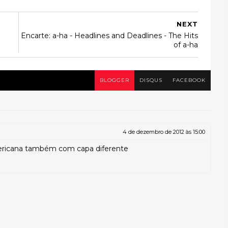
NEXT
Encarte: a-ha - Headlines and Deadlines - The Hits
of a-ha
BLOGGER
DISQUS
FACEBOOK
4 de dezembro de 2012 às 15:00
ericana também com capa diferente