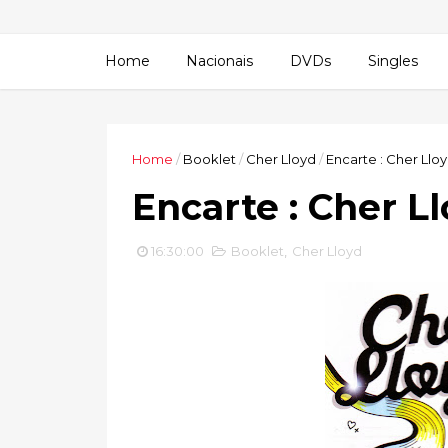
Home
Nacionais
DVDs
Singles
Home
/
Booklet
/
Cher Lloyd
/
Encarte : Cher Lloy
Encarte : Cher Ll
16:30:00
Booklet
,
Cher Lloyd