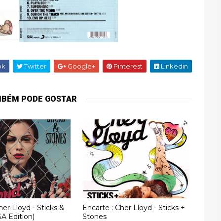
ok
Twitter
Google+
Pinterest
Linkedin
MBÉM PODE GOSTAR
her Lloyd - Sticks &
Encarte : Cher Lloyd - Sticks +
A Edition)
Stones