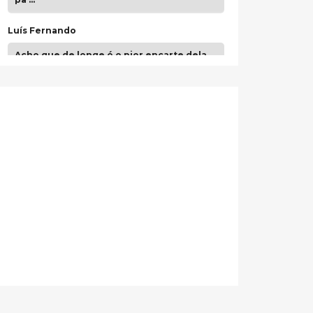
Luís Fernando
Acho que de longe é o pior encarte dela.
Paulo Samuel
Só falta o "Vamos Compartilhar" pra aí sim
fecharmos o CDT❤️❤️❤️
guilhrminoh
Esse é de longe um dos trabalhos mais
lindos que eu já vi em mídia física! A
direção de arte estava insanamente
inspirad …
Jonathan
Esse comentário me representa
hahahahahha
Francierton