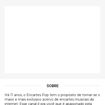
Só falta o "Vamos Compartilhar" pra aí sim
fecharmos o CDT❤️❤️❤️
guilhrminoh
Esse é de longe um dos trabalhos mais lindos que
eu já vi em mídia física! A direção de arte estava
insanamente inspirad …
Jonathan
Esse comentário me representa hahahahahha
Francierton
É muito lindo, deu até vontade de adquirir o quanto
antes, hahaha
SOBRE
DVD MIDINHO
Há 11 anos, o Encartes Pop tem o propósito de tornar-se o
DVD MIDINHO
maior e mais exclusivo acervo de encartes musicais da
internet. Esse canal é pra você que é apaixonado pela