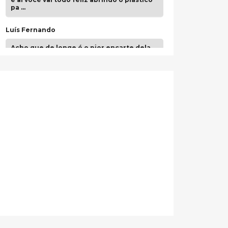
pa …
Luís Fernando
Acho que de longe é o pior encarte dela.
Paulo Samuel
Só falta o "Vamos Compartilhar" pra aí sim
fecharmos o CDT❤️❤️❤️
guilhrminoh
Esse é de longe um dos trabalhos mais
lindos que eu já vi em mídia física! A
direção de arte estava insanamente
inspirad …
Jonathan
Esse comentário me representa
hahahahahha