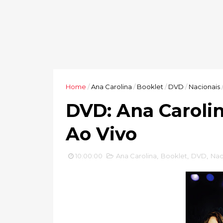
Home
/
Ana Carolina
/
Booklet
/
DVD
/
Nacionais
DVD: Ana Carolin
Ao Vivo
10:00:00
Ana Carolina
,
Booklet
,
DVD
,
Nac