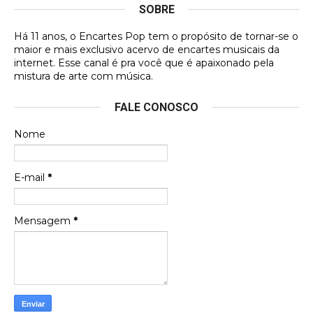
SOBRE
DVD MIDINHO
Há 11 anos, o Encartes Pop tem o propósito de tornar-se o
DVD MIDINHO
maior e mais exclusivo acervo de encartes musicais da
internet. Esse canal é pra você que é apaixonado pela
Francierton
mistura de arte com música.
Esse é um dos que ainda está em minha lista de
FALE CONOSCO
futuras aquisições, e olhando o encarte aqui, me
apaixonei, achei lindo d …
Nome
Francierton
Espero que tenham sentido minha falta, informo
E-mail
*
que estou de volta para trazer mais contribuições
ao site, já vou adianta …
Mensagem
*