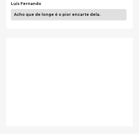
Luís Fernando
Acho que de longe é o pior encarte dela.
Paulo Samuel
Só falta o "Vamos Compartilhar" pra aí sim
fecharmos o CDT❤️❤️❤️
guilhrminoh
Esse é de longe um dos trabalhos mais lindos que
eu já vi em mídia física! A direção de arte estava
insanamente inspirad …
Jonathan
Esse comentário me representa hahahahahha
Francierton
É muito lindo, deu até vontade de adquirir o quanto
antes, hahaha