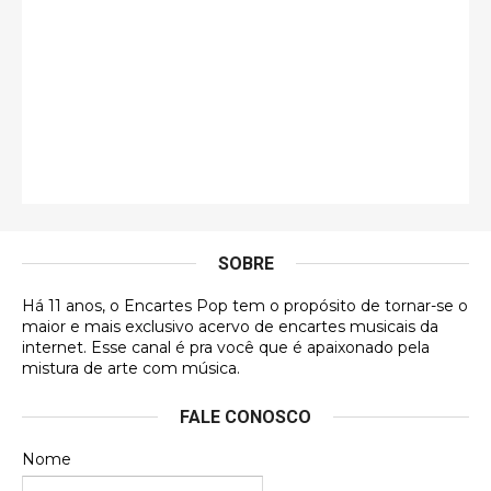
Esse é de longe um dos trabalhos mais lindos que
eu já vi em mídia física! A direção de arte estava
insanamente inspirad …
Jonathan
Esse comentário me representa hahahahahha
Francierton
É muito lindo, deu até vontade de adquirir o quanto
antes, hahaha
SOBRE
DVD MIDINHO
Há 11 anos, o Encartes Pop tem o propósito de tornar-se o
DVD MIDINHO
maior e mais exclusivo acervo de encartes musicais da
internet. Esse canal é pra você que é apaixonado pela
Francierton
mistura de arte com música.
Esse é um dos que ainda está em minha lista de
FALE CONOSCO
futuras aquisições, e olhando o encarte aqui, me
apaixonei, achei lindo d …
Nome
Francierton