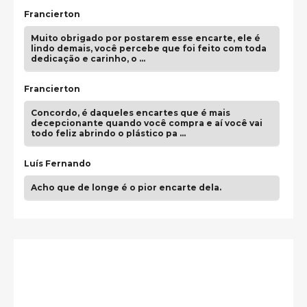
Francierton
Muito obrigado por postarem esse encarte, ele é
lindo demais, você percebe que foi feito com toda
dedicação e carinho, o …
Francierton
Concordo, é daqueles encartes que é mais
decepcionante quando você compra e aí você vai
todo feliz abrindo o plástico pa …
Luís Fernando
Acho que de longe é o pior encarte dela.
Paulo Samuel
Só falta o "Vamos Compartilhar" pra aí sim
fecharmos o CDT❤️❤️❤️
guilhrminoh