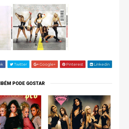
ok
Twitter
Google+
Pinterest
Linkedin
MBÉM PODE GOSTAR