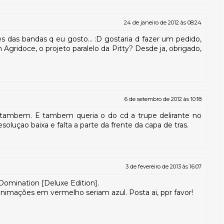
24 de janeiro de 2012 às 08:24
s das bandas q eu gosto... :D gostaria d fazer um pedido,
Agridoce, o projeto paralelo da Pitty? Desde ja, obrigado,
6 de setembro de 2012 às 10:18
 tambem. E tambem queria o do cd a trupe delirante no
soluçao baixa e falta a parte da frente da capa de tras.
3 de fevereiro de 2013 às 16:07
 Domination [Deluxe Edition].
mações em vermelho seriam azul. Posta ai, ppr favor!