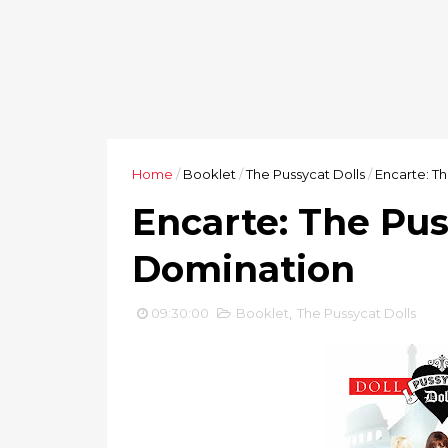
Home
/
Booklet
/
The Pussycat Dolls
/
Encarte: Th
Encarte: The Puss
Domination
09:30:00
Booklet
,
The Pussycat Dolls