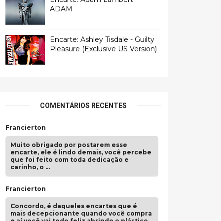
ADAM
Encarte: Ashley Tisdale - Guilty
Pleasure (Exclusive US Version)
COMENTÁRIOS RECENTES
Francierton
Muito obrigado por postarem esse
encarte, ele é lindo demais, você percebe
que foi feito com toda dedicação e
carinho, o …
Francierton
Concordo, é daqueles encartes que é
mais decepcionante quando você compra
e aí você vai todo feliz abrindo o plástico