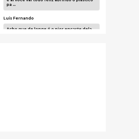
pa …
Luís Fernando
Acho que de longe é o pior encarte dela.
Paulo Samuel
Só falta o "Vamos Compartilhar" pra aí sim
fecharmos o CDT❤️❤️❤️
guilhrminoh
Esse é de longe um dos trabalhos mais
lindos que eu já vi em mídia física! A
direção de arte estava insanamente
inspirad …
Jonathan
Esse comentário me representa
hahahahahha