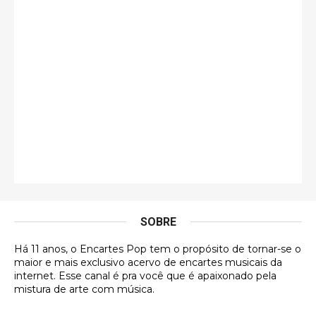
guilhrminoh
Esse é de longe um dos trabalhos mais lindos que
eu já vi em mídia física! A direção de arte estava
insanamente inspirad …
Jonathan
Esse comentário me representa hahahahahha
Francierton
É muito lindo, deu até vontade de adquirir o quanto
antes, hahaha
SOBRE
DVD MIDINHO
Há 11 anos, o Encartes Pop tem o propósito de tornar-se o
DVD MIDINHO
maior e mais exclusivo acervo de encartes musicais da
internet. Esse canal é pra você que é apaixonado pela
Francierton
mistura de arte com música.
Esse é um dos que ainda está em minha lista de