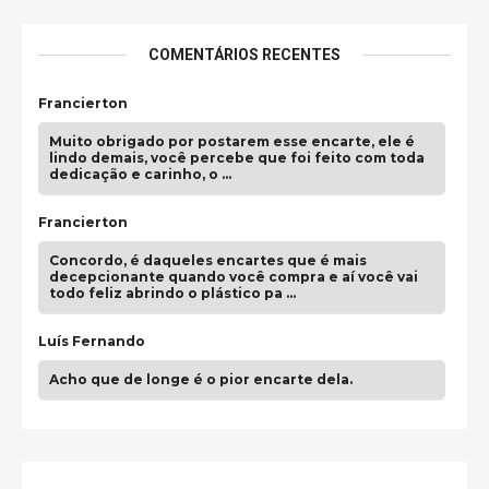
COMENTÁRIOS RECENTES
Francierton
Muito obrigado por postarem esse encarte, ele é
lindo demais, você percebe que foi feito com toda
dedicação e carinho, o …
Francierton
Concordo, é daqueles encartes que é mais
decepcionante quando você compra e aí você vai
todo feliz abrindo o plástico pa …
Luís Fernando
Acho que de longe é o pior encarte dela.
Paulo Samuel
Só falta o "Vamos Compartilhar" pra aí sim
fecharmos o CDT❤️❤️❤️