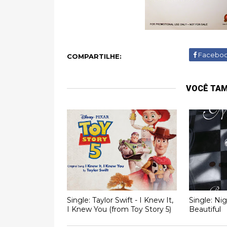
Facebo
COMPARTILHE:
VOCÊ TA
Single: Taylor Swift - I Knew It,
Single: Ni
I Knew You (from Toy Story 5)
Beautiful