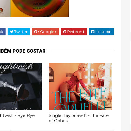
ok
Twitter
Google+
Pinterest
Linkedin
MBÉM PODE GOSTAR
ghtwish - Bye Bye
Single: Taylor Swift - The Fate
of Ophelia