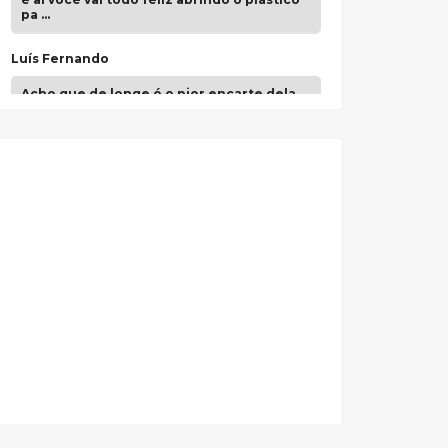
pa …
Luís Fernando
Acho que de longe é o pior encarte dela.
Paulo Samuel
Só falta o "Vamos Compartilhar" pra aí sim
fecharmos o CDT❤️❤️❤️
guilhrminoh
Esse é de longe um dos trabalhos mais
lindos que eu já vi em mídia física! A
direção de arte estava insanamente
inspirad …
Jonathan
Esse comentário me representa
hahahahahha