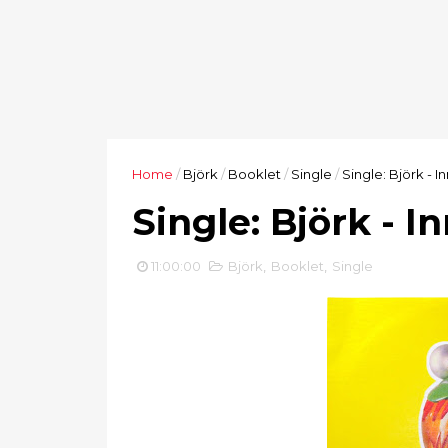
Home
/
Björk
/
Booklet
/
Single
/
Single: Björk - 
Single: Björk - 
11:00:00
Björk
,
Booklet
,
Single