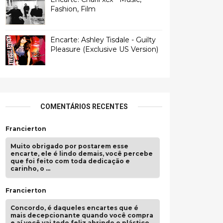
Fashion, Film
Encarte: Ashley Tisdale - Guilty
Pleasure (Exclusive US Version)
COMENTÁRIOS RECENTES
Francierton
Muito obrigado por postarem esse
encarte, ele é lindo demais, você percebe
que foi feito com toda dedicação e
carinho, o …
Francierton
Concordo, é daqueles encartes que é
mais decepcionante quando você compra
e aí você vai todo feliz abrindo o plástico