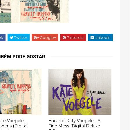
ok
Twitter
Google+
Pinterest
Linkedin
MBÉM PODE GOSTAR
ate Voegele -
Encarte: Katy Voegele - A
ppens (Digital
Fine Mess (Digital Deluxe