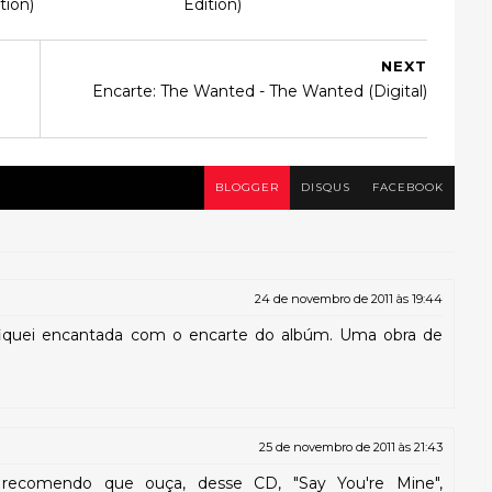
tion)
Edition)
NEXT
Encarte: The Wanted - The Wanted (Digital)
BLOGGER
DISQUS
FACEBOOK
24 de novembro de 2011 às 19:44
fiquei encantada com o encarte do albúm. Uma obra de
25 de novembro de 2011 às 21:43
recomendo que ouça, desse CD, "Say You're Mine",