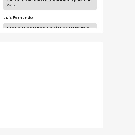
pa …
Luís Fernando
Acho que de longe é o pior encarte dela.
Paulo Samuel
Só falta o "Vamos Compartilhar" pra aí sim
fecharmos o CDT❤️❤️❤️
guilhrminoh
Esse é de longe um dos trabalhos mais
lindos que eu já vi em mídia física! A
direção de arte estava insanamente
inspirad …
Jonathan
Esse comentário me representa
hahahahahha