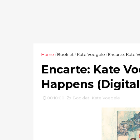
Home
/
Booklet
/
Kate Voegele
/
Encarte: Kate V
Encarte: Kate Vo
Happens (Digital
08:10:00
Booklet
,
Kate Voegele