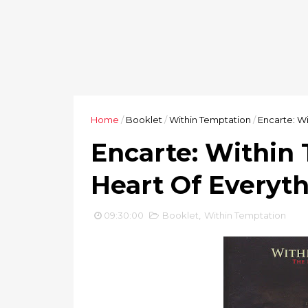
Home
/
Booklet
/
Within Temptation
/
Encarte: Wi
Encarte: Within 
Heart Of Everyt
09:30:00
Booklet
,
Within Temptation