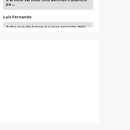
pa …
Luís Fernando
Acho que de longe é o pior encarte dela.
Paulo Samuel
Só falta o "Vamos Compartilhar" pra aí sim
fecharmos o CDT❤️❤️❤️
guilhrminoh
Esse é de longe um dos trabalhos mais
lindos que eu já vi em mídia física! A
direção de arte estava insanamente
inspirad …
Jonathan
Esse comentário me representa
hahahahahha