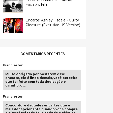
Fashion, Film
Encarte: Ashley Tisdale - Guilty
Pleasure (Exclusive US Version)
COMENTÁRIOS RECENTES
Francierton
Muito obrigado por postarem esse
encarte, ele é lindo demais, você percebe
que foi feito com toda dedicação e
carinho, o …
Francierton
Concordo, é daqueles encartes que é
mais decepcionante quando você compra
e aí você vai todo feliz abrindo o plástico