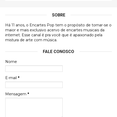
É muito lindo, deu até vontade de adquirir o quanto
antes, hahaha
SOBRE
DVD MIDINHO
Há 11 anos, o Encartes Pop tem o propósito de tornar-se o
DVD MIDINHO
maior e mais exclusivo acervo de encartes musicais da
internet. Esse canal é pra você que é apaixonado pela
Francierton
mistura de arte com música.
Esse é um dos que ainda está em minha lista de
FALE CONOSCO
futuras aquisições, e olhando o encarte aqui, me
apaixonei, achei lindo d …
Nome
Francierton
Espero que tenham sentido minha falta, informo
E-mail
*
que estou de volta para trazer mais contribuições
ao site, já vou adianta …
Mensagem
*