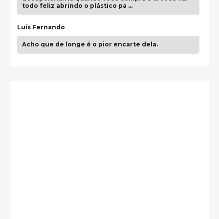
todo feliz abrindo o plástico pa …
Luís Fernando
Acho que de longe é o pior encarte dela.
Paulo Samuel
Só falta o "Vamos Compartilhar" pra aí sim
fecharmos o CDT❤️❤️❤️
guilhrminoh
Esse é de longe um dos trabalhos mais lindos que
eu já vi em mídia física! A direção de arte estava
insanamente inspirad …
Jonathan
Esse comentário me representa hahahahahha
Francierton