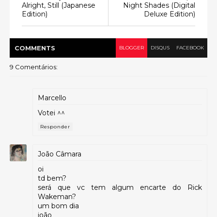
Alright, Still (Japanese
Night Shades (Digital
Edition)
Deluxe Edition)
COMMENT
S
BLOGGER
DISQUS
FACEBOOK
9 Comentários:
Marcello
Votei ^^
Responder
João Câmara
oi
td bem?
será que vc tem algum encarte do Rick
Wakeman?
um bom dia
joão