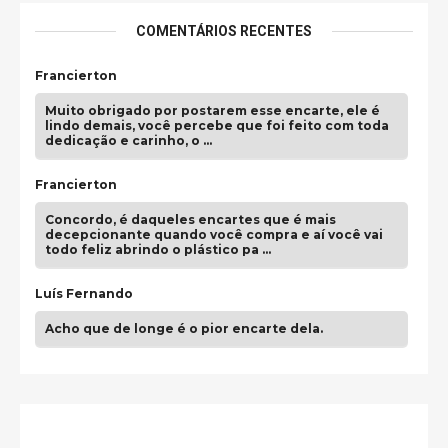
COMENTÁRIOS RECENTES
Francierton
Muito obrigado por postarem esse encarte, ele é
lindo demais, você percebe que foi feito com toda
dedicação e carinho, o …
Francierton
Concordo, é daqueles encartes que é mais
decepcionante quando você compra e aí você vai
todo feliz abrindo o plástico pa …
Luís Fernando
Acho que de longe é o pior encarte dela.
Paulo Samuel
Só falta o "Vamos Compartilhar" pra aí sim
fecharmos o CDT❤️❤️❤️