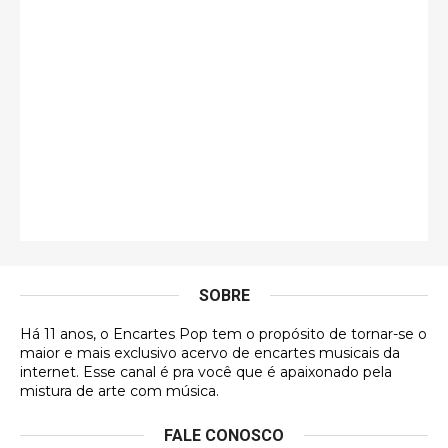
guilhrminoh
Esse é de longe um dos trabalhos mais lindos que
eu já vi em mídia física! A direção de arte estava
insanamente inspirad …
Jonathan
Esse comentário me representa hahahahahha
Francierton
É muito lindo, deu até vontade de adquirir o quanto
antes, hahaha
SOBRE
DVD MIDINHO
Há 11 anos, o Encartes Pop tem o propósito de tornar-se o
DVD MIDINHO
maior e mais exclusivo acervo de encartes musicais da
internet. Esse canal é pra você que é apaixonado pela
Francierton
mistura de arte com música.
Esse é um dos que ainda está em minha lista de
FALE CONOSCO
futuras aquisições, e olhando o encarte aqui, me