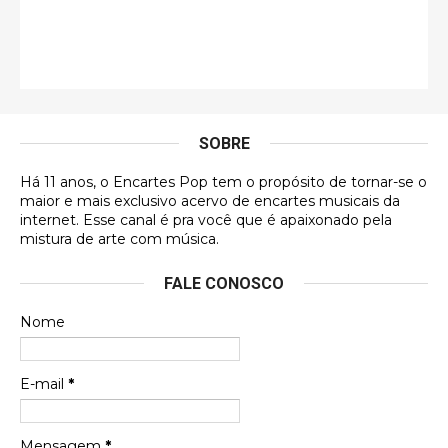
Esse comentário me representa hahahahahha
Francierton
É muito lindo, deu até vontade de adquirir o quanto
antes, hahaha
SOBRE
DVD MIDINHO
Há 11 anos, o Encartes Pop tem o propósito de tornar-se o
DVD MIDINHO
maior e mais exclusivo acervo de encartes musicais da
internet. Esse canal é pra você que é apaixonado pela
Francierton
mistura de arte com música.
Esse é um dos que ainda está em minha lista de
FALE CONOSCO
futuras aquisições, e olhando o encarte aqui, me
apaixonei, achei lindo d …
Nome
Francierton
Espero que tenham sentido minha falta, informo
E-mail
*
que estou de volta para trazer mais contribuições
ao site, já vou adianta …
Mensagem
*