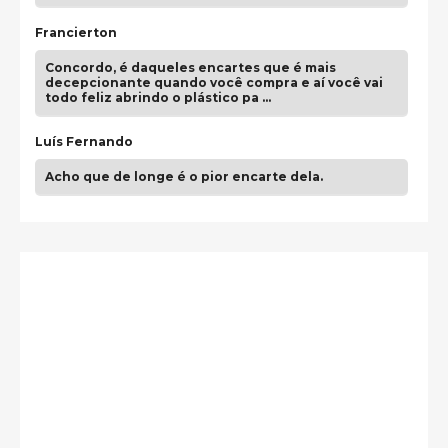
Francierton
Concordo, é daqueles encartes que é mais
decepcionante quando você compra e aí você vai
todo feliz abrindo o plástico pa …
Luís Fernando
Acho que de longe é o pior encarte dela.
Paulo Samuel
Só falta o "Vamos Compartilhar" pra aí sim
fecharmos o CDT❤️❤️❤️
guilhrminoh
Esse é de longe um dos trabalhos mais lindos que
eu já vi em mídia física! A direção de arte estava
insanamente inspirad …
Jonathan