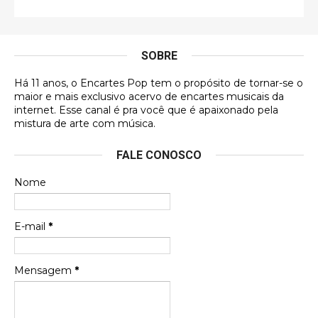
É muito lindo, deu até vontade de adquirir o quanto
antes, hahaha
SOBRE
DVD MIDINHO
Há 11 anos, o Encartes Pop tem o propósito de tornar-se o
DVD MIDINHO
maior e mais exclusivo acervo de encartes musicais da
internet. Esse canal é pra você que é apaixonado pela
Francierton
mistura de arte com música.
Esse é um dos que ainda está em minha lista de
FALE CONOSCO
futuras aquisições, e olhando o encarte aqui, me
apaixonei, achei lindo d …
Nome
Francierton
Espero que tenham sentido minha falta, informo
E-mail
*
que estou de volta para trazer mais contribuições
ao site, já vou adianta …
Mensagem
*