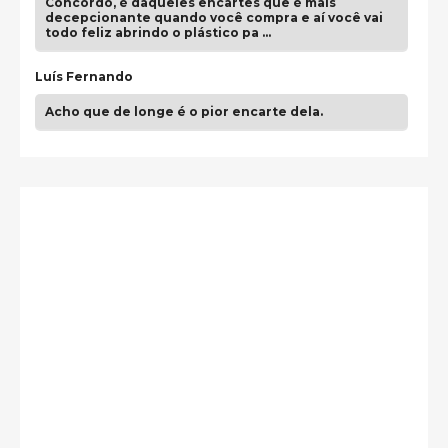
Concordo, é daqueles encartes que é mais
decepcionante quando você compra e aí você vai
todo feliz abrindo o plástico pa …
Luís Fernando
Acho que de longe é o pior encarte dela.
Paulo Samuel
Só falta o "Vamos Compartilhar" pra aí sim
fecharmos o CDT❤️❤️❤️
guilhrminoh
Esse é de longe um dos trabalhos mais lindos que
eu já vi em mídia física! A direção de arte estava
insanamente inspirad …
Jonathan
Esse comentário me representa hahahahahha
Francierton