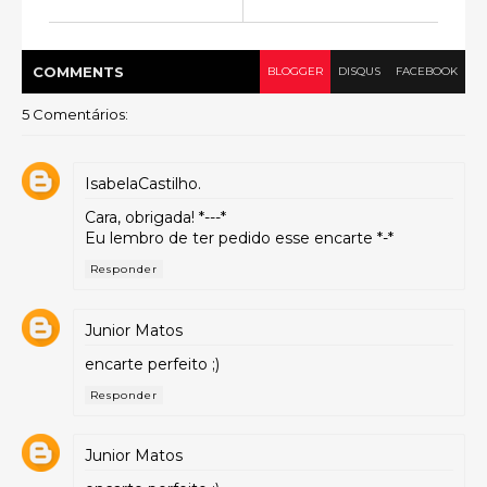
COMMENT
S
BLOGGER
DISQUS
FACEBOOK
5 Comentários:
IsabelaCastilho.
Cara, obrigada! *---*
Eu lembro de ter pedido esse encarte *-*
Responder
Junior Matos
encarte perfeito ;)
Responder
Junior Matos