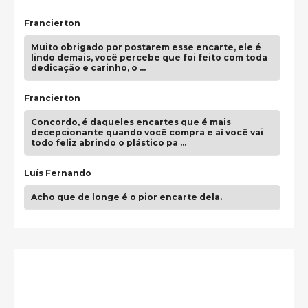
Francierton
Muito obrigado por postarem esse encarte, ele é
lindo demais, você percebe que foi feito com toda
dedicação e carinho, o …
Francierton
Concordo, é daqueles encartes que é mais
decepcionante quando você compra e aí você vai
todo feliz abrindo o plástico pa …
Luís Fernando
Acho que de longe é o pior encarte dela.
Paulo Samuel
Só falta o "Vamos Compartilhar" pra aí sim
fecharmos o CDT❤️❤️❤️
guilhrminoh