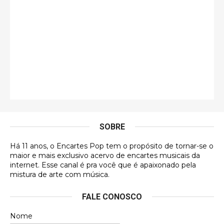
Esse é de longe um dos trabalhos mais lindos que
eu já vi em mídia física! A direção de arte estava
insanamente inspirad …
Jonathan
Esse comentário me representa hahahahahha
Francierton
É muito lindo, deu até vontade de adquirir o quanto
antes, hahaha
SOBRE
DVD MIDINHO
Há 11 anos, o Encartes Pop tem o propósito de tornar-se o
DVD MIDINHO
maior e mais exclusivo acervo de encartes musicais da
internet. Esse canal é pra você que é apaixonado pela
Francierton
mistura de arte com música.
Esse é um dos que ainda está em minha lista de
FALE CONOSCO
futuras aquisições, e olhando o encarte aqui, me
apaixonei, achei lindo d …
Nome